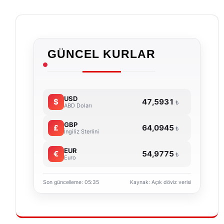
GÜNCEL KURLAR
USD
$
47,5931
ABD Doları
GBP
£
64,0945
İngiliz Sterlini
EUR
€
54,9775
Euro
Son güncelleme: 05:35
Kaynak: Açık döviz verisi