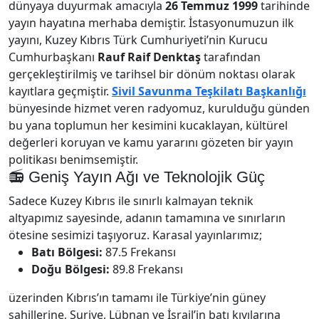
dünyaya duyurmak amacıyla
26 Temmuz 1999
tarihinde
yayın hayatına merhaba demiştir. İstasyonumuzun ilk
yayını, Kuzey Kıbrıs Türk Cumhuriyeti’nin Kurucu
Cumhurbaşkanı
Rauf Raif Denktaş
tarafından
gerçekleştirilmiş ve tarihsel bir dönüm noktası olarak
kayıtlara geçmiştir.
Sivil Savunma Teşkilatı Başkanlığı
bünyesinde hizmet veren radyomuz, kurulduğu günden
bu yana toplumun her kesimini kucaklayan, kültürel
değerleri koruyan ve kamu yararını gözeten bir yayın
politikası benimsemiştir.
📻 Geniş Yayın Ağı ve Teknolojik Güç
Sadece Kuzey Kıbrıs ile sınırlı kalmayan teknik
altyapımız sayesinde, adanın tamamına ve sınırların
ötesine sesimizi taşıyoruz. Karasal yayınlarımız;
Batı Bölgesi:
87.5 Frekansı
Doğu Bölgesi:
89.8 Frekansı
üzerinden Kıbrıs’ın tamamı ile Türkiye’nin güney
sahillerine, Suriye, Lübnan ve İsrail’in batı kıyılarına