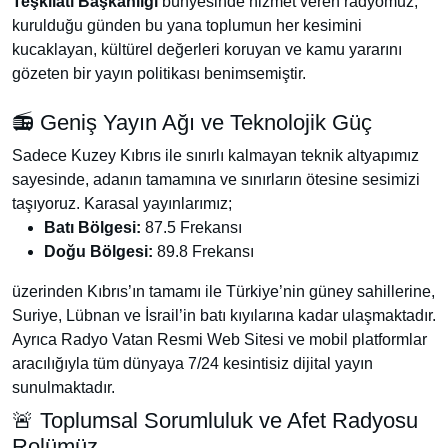
Teşkilatı Başkanlığı
bünyesinde hizmet veren radyomuz,
kurulduğu günden bu yana toplumun her kesimini
kucaklayan, kültürel değerleri koruyan ve kamu yararını
gözeten bir yayın politikası benimsemiştir.
📻 Geniş Yayın Ağı ve Teknolojik Güç
Sadece Kuzey Kıbrıs ile sınırlı kalmayan teknik altyapımız
sayesinde, adanın tamamına ve sınırların ötesine sesimizi
taşıyoruz. Karasal yayınlarımız;
Batı Bölgesi:
87.5 Frekansı
Doğu Bölgesi:
89.8 Frekansı
üzerinden Kıbrıs’ın tamamı ile Türkiye’nin güney sahillerine,
Suriye, Lübnan ve İsrail’in batı kıyılarına kadar ulaşmaktadır.
Ayrıca
Radyo Vatan Resmi Web Sitesi
ve mobil platformlar
aracılığıyla tüm dünyaya 7/24 kesintisiz dijital yayın
sunulmaktadır.
🚨 Toplumsal Sorumluluk ve Afet Radyosu
Rolümüz