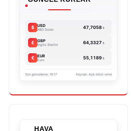
USD
$
47,7058
ABD Doları
GBP
£
64,3327
İngiliz Sterlini
EUR
€
55,1189
Euro
Son güncelleme: 19:17
Kaynak: Açık döviz verisi
HAVA