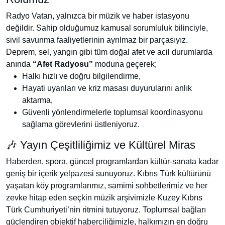
Radyo Vatan, yalnızca bir müzik ve haber istasyonu
değildir. Sahip olduğumuz kamusal sorumluluk bilinciyle,
sivil savunma faaliyetlerinin ayrılmaz bir parçasıyız.
Deprem, sel, yangın gibi tüm doğal afet ve acil durumlarda
anında
“Afet Radyosu”
moduna geçerek;
Halkı hızlı ve doğru bilgilendirme,
Hayati uyarıları ve kriz masası duyurularını anlık
aktarma,
Güvenli yönlendirmelerle toplumsal koordinasyonu
sağlama
görevlerini üstleniyoruz.
🎶 Yayın Çeşitliliğimiz ve Kültürel Miras
Haberden, spora, güncel programlardan kültür-sanata kadar
geniş bir içerik yelpazesi sunuyoruz. Kıbrıs Türk kültürünü
yaşatan köy programlarımız, samimi sohbetlerimiz ve her
zevke hitap eden seçkin müzik arşivimizle Kuzey Kıbrıs
Türk Cumhuriyeti’nin ritmini tutuyoruz. Toplumsal bağları
güçlendiren objektif haberciliğimizle, halkımızın en doğru